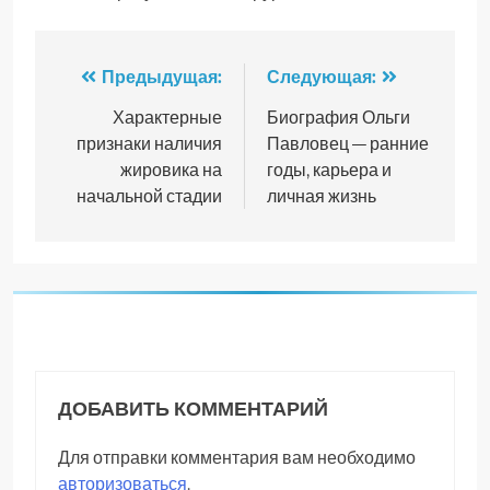
Навигация
Предыдущая:
Следующая:
по
Характерные
Биография Ольги
признаки наличия
Павловец — ранние
записям
жировика на
годы, карьера и
начальной стадии
личная жизнь
ДОБАВИТЬ КОММЕНТАРИЙ
Для отправки комментария вам необходимо
авторизоваться
.