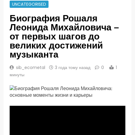
UNCATEGORISED
Биография Рошаля
Леонида Михайловича –
от первых шагов до
великих достижений
музыканта
sib_ecometal
3 года тому назад
0
1
минуты