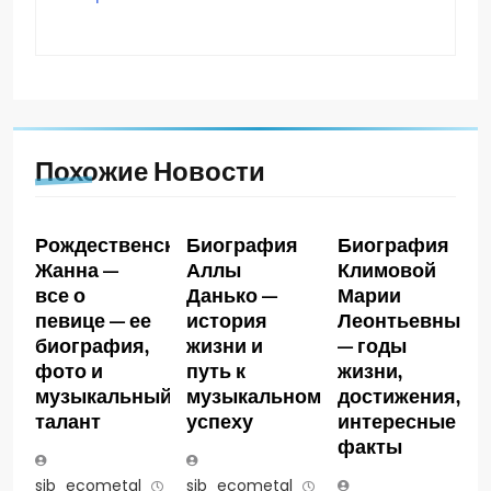
Похожие Новости
Рождественская
Биография
Биография
Жанна —
Аллы
Климовой
все о
Данько —
Марии
певице — ее
история
Леонтьевны
биография,
жизни и
— годы
фото и
путь к
жизни,
музыкальный
музыкальному
достижения,
талант
успеху
интересные
факты
sib_ecometal
3
sib_ecometal
3