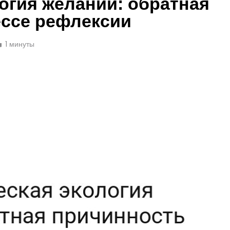
огия желаний: обратная
ессе рефлексии
1 минуты