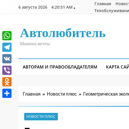
Перейти
Главная
Новос
6 августа 2026
4:20:51 AM
к
Техобслуживани
содержимому
Автолюбитель
Машина мечты
WhatsApp
Telegram
АВТОРАМ И ПРАВООБЛАДАТЕЛЯМ
КАРТА СА
VK
Viber
Odnoklassniki
Главная
Новости плюс
Геометрическая экол
Отправить
НОВОСТИ ПЛЮС