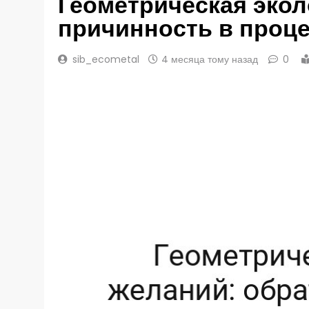
Геометрическая экол
причинность в проц
sib_ecometal
4 месяца тому назад
0