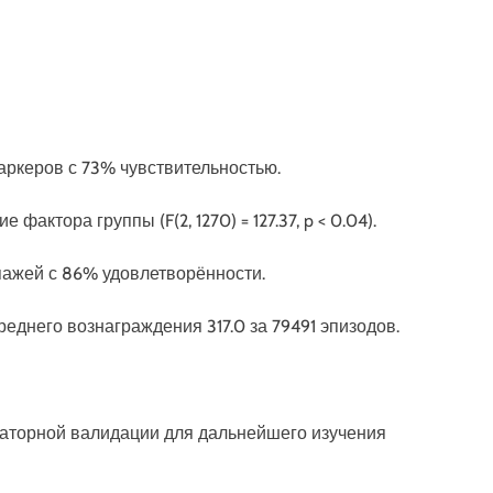
маркеров с 73% чувствительностью.
актора группы (F(2, 1270) = 127.37, p < 0.04).
пажей с 86% удовлетворённости.
среднего вознаграждения 317.0 за 79491 эпизодов.
аторной валидации для дальнейшего изучения