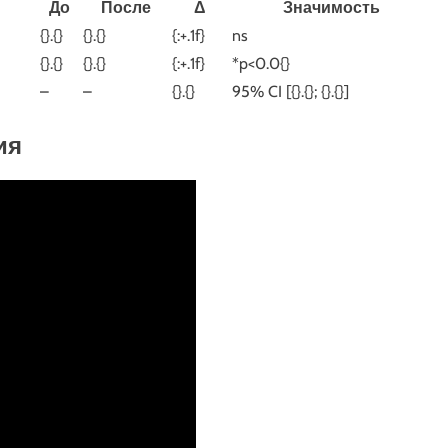
До
После
Δ
Значимость
{}.{}
{}.{}
{:+.1f}
ns
{}.{}
{}.{}
{:+.1f}
*p<0.0{}
–
–
{}.{}
95% CI [{}.{}; {}.{}]
ия