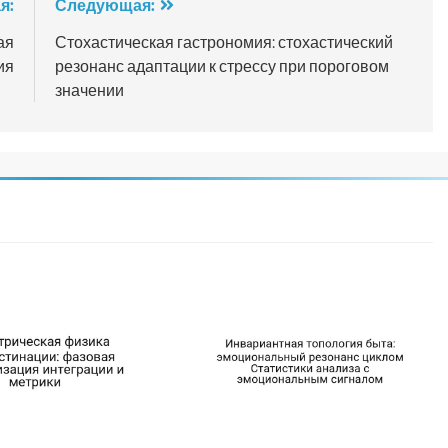
я:
Следующая:
ая
Стохастическая гастрономия: стохастический
ия
резонанс адаптации к стрессу при пороговом
значении