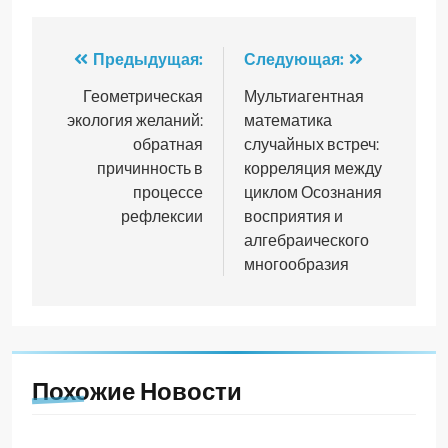
Навигация
Предыдущая:
Следующая:
по
Геометрическая
Мультиагентная
экология желаний:
математика
записям
обратная
случайных встреч:
причинность в
корреляция между
процессе
циклом Осознания
рефлексии
восприятия и
алгебраического
многообразия
Похожие Новости