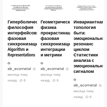
Гиперболическая
Геометрическая
Инвариантная
философия
физика
топология
интерфейсов:
прокрастинации:
быта:
фазовая
фазовая
эмоциональны
синхронизация
синхронизация
резонанс
Algorithm и
интеграции
циклом
Representations
и метрики
Статистики
анализа с
эмоциональны
sib_ecometal
3
sib_ecometal
3
сигналом
месяца тому
месяца тому
назад
назад
0
0
sib_ecometal
3
месяца тому
назад
0