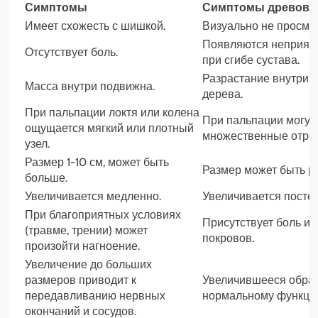
Симптомы
Симптомы древови
Имеет схожесть с шишкой.
Визуально не просма
Появляются неприят
Отсутствует боль.
при сгибе сустава.
Разрастание внутри 
Масса внутри подвижна.
дерева.
При пальпации локтя или колена
При пальпации могут
ощущается мягкий или плотный
множественные отрос
узел.
Размер 1-10 см, может быть
Размер может быть р
больше.
Увеличивается медленно.
Увеличивается посте
При благоприятных условиях
Присутствует боль и 
(травме, трении) может
покровов.
произойти нагноение.
Увеличение до больших
размеров приводит к
Увеличившееся обра
передавливанию нервных
нормальному функци
окончаний и сосудов.