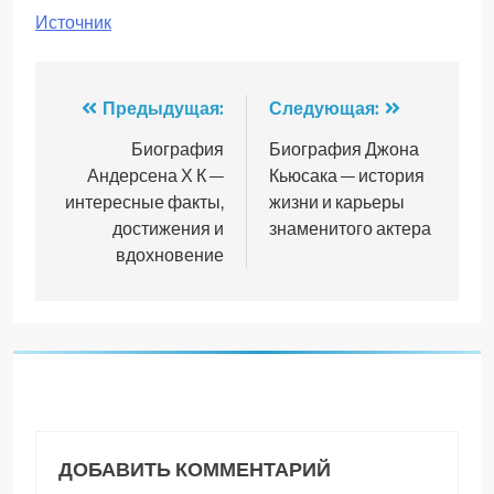
Источник
Навигация
Предыдущая:
Следующая:
по
Биография
Биография Джона
Андерсена Х К —
Кьюсака — история
записям
интересные факты,
жизни и карьеры
достижения и
знаменитого актера
вдохновение
ДОБАВИТЬ КОММЕНТАРИЙ