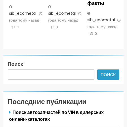
факты
sib_ecometal
3
sib_ecometal
3
sib_ecometal
3
года тому назад
года тому назад
года тому назад
0
0
0
Поиск
ПОИСК
Последние публикации
Поиск автозапчастей по VIN в дилерских
онлайн-каталогах