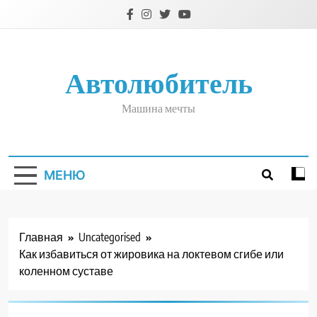
Перейти
к
содержимому
Автолюбитель
Машина мечты
МЕНЮ
Главная
Uncategorised
Как избавиться от жировика на локтевом сгибе или
коленном суставе