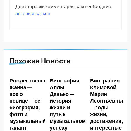
Для отправки комментария вам необходимо
авторизоваться
.
Похожие Новости
Рождественская
Биография
Биография
Жанна —
Аллы
Климовой
все о
Данько —
Марии
певице — ее
история
Леонтьевны
биография,
жизни и
— годы
фото и
путь к
жизни,
музыкальный
музыкальному
достижения,
талант
успеху
интересные