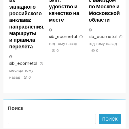
из
удобство и
по Москве и
западного
качество на
Московской
российского
месте
области
анклава:
направления,
маршруты
sib_ecometal
1
sib_ecometal
1
и правила
год тому назад
год тому назад
перелёта
0
0
sib_ecometal
2
месяца тому
назад
0
Поиск
ПОИСК