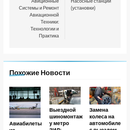
по
Авиционные
Насосные станции
Системы и Ремонт
(установки)
записям
Авиационной
Техники:
Технологии и
Практика
Похожие Новости
Выездной
Замена
шиномонтаж
колеса на
у метро
автомобиле
Авиабилеты
ЗИЛ:
с выездом