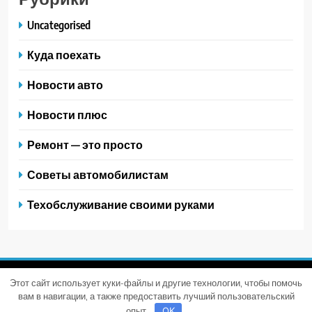
Uncategorised
Куда поехать
Новости авто
Новости плюс
Ремонт — это просто
Советы автомобилистам
Техобслуживание своими руками
Этот сайт использует куки-файлы и другие технологии, чтобы помочь
Trendy News - новостная тема для WordPress. Все права
вам в навигации, а также предоставить лучший пользовательский
защищены 2026. Powered By
.
BlazeThemes
опыт.
OK